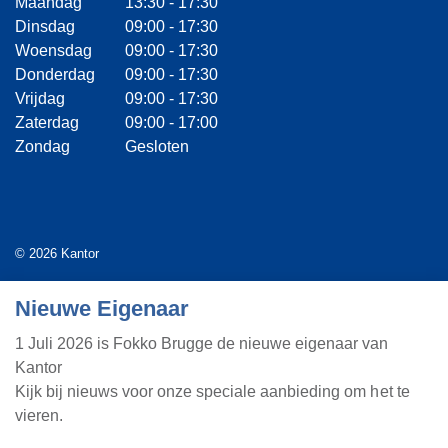
Maandag
13:30 - 17:30
Dinsdag
09:00 - 17:30
Woensdag
09:00 - 17:30
Donderdag
09:00 - 17:30
Vrijdag
09:00 - 17:30
Zaterdag
09:00 - 17:00
Zondag
Gesloten
© 2026 Kantor
Algemene voorwaarden
Nieuwe Eigenaar
Privacyverklaring
1 Juli 2026 is Fokko Brugge de nieuwe eigenaar van
Kantor
Webdesign door
Landstra de Groot Online Media
Kijk bij nieuws voor onze speciale aanbieding om het te
vieren.