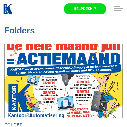
Skip to main content
Winkel
Folders
Zakelijk
Nieuws
Kantor
HELPDESK
FOLDER