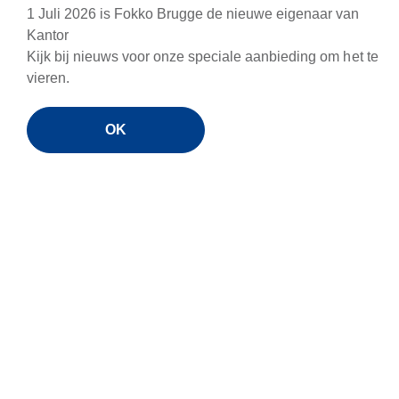
bedreigingen. De software is ontworpen om on
1 Juli 2026 is Fokko Brugge de nieuwe eigenaar van
te werken en de prestaties van de computer nie
Kantor
Kijk bij nieuws voor onze speciale aanbieding om het te
vieren.
OK