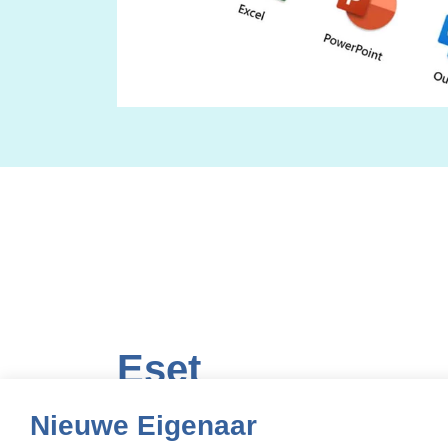
Eset
ESET Antivirus is een krachtige en betrouwbar
Nieuwe Eigenaar
computers beschermt tegen virussen, spyware