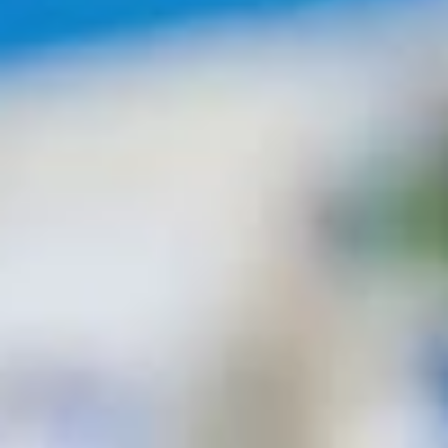
Tablets
Kantoorartikelen
Software
Zakelijk
Nieuws
Kantor
HELPDESK