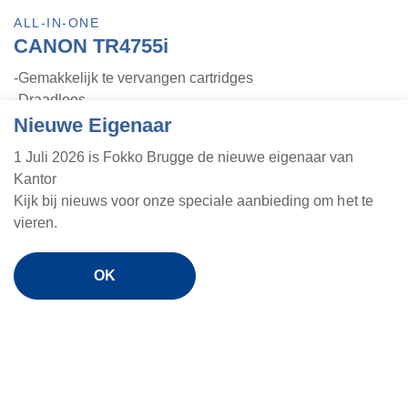
ALL-IN-ONE
CANON TR4755i
-Gemakkelijk te vervangen cartridges
-Draadloos
-Ook printer vanaf telefoon en tablet
Nieuwe Eigenaar
-Scanlade
1 Juli 2026 is Fokko Brugge de nieuwe eigenaar van
-Papierlade
Kantor
-Snel
Kijk bij nieuws voor onze speciale aanbieding om het te
€89,-
vieren.
OK