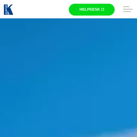
Skip to main content
Winkel
Gaming
Laptops
Computers
Printers
Televisies
Beeldschermen