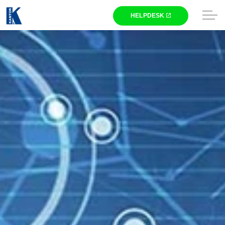
Skip to main content
Winkel
Gaming
Laptops
Computers
Printers
Televisies
Beeldschermen