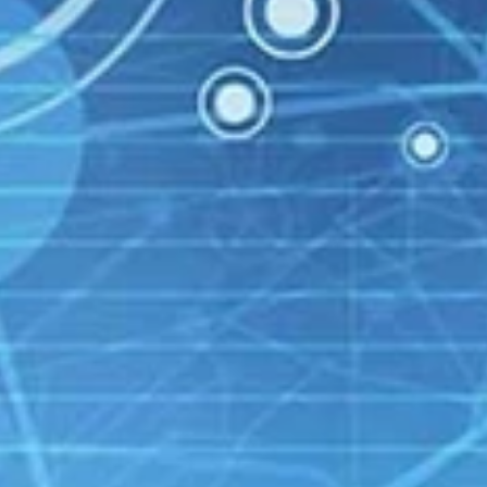
Tablets
Kantoorartikelen
Software
Zakelijk
Nieuws
Kantor
HELPDESK