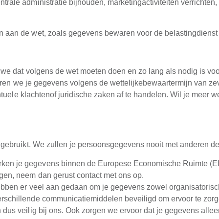
ale administratie bijhouden, marketingactiviteiten verrichten,
 aan de wet, zoals gegevens bewaren voor de belastingdienst
e dat volgens de wet moeten doen en zo lang als nodig is voo
ewaren we je gegevens volgens de wettelijkebewaartermijn van 
ntuele klachtenof juridische zaken af te handelen. Wil je meer
gebruikt. We zullen je persoonsgegevens nooit met anderen de
ken je gegevens binnen de Europese Economische Ruimte (EER
gen, neem dan gerust contact met ons op.
bben er veel aan gedaan om je gegevens zowel organisatorisch
schillende communicatiemiddelen beveiligd om ervoor te zorge
dus veilig bij ons. Ook zorgen we ervoor dat je gegevens all