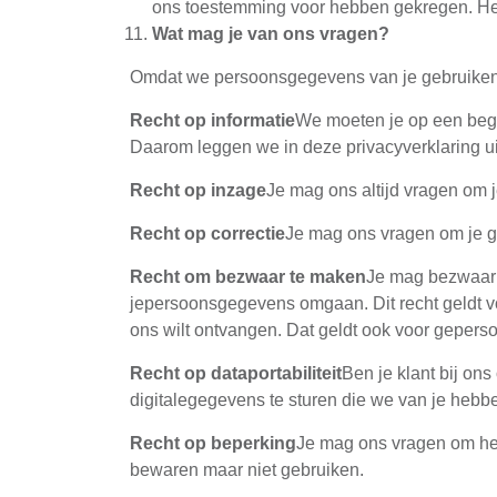
ons toestemming voor hebben gekregen. Heb
Wat mag je van ons vragen?
Omdat we persoonsgegevens van je gebruiken, h
Recht op informatie
We moeten je op een begr
Daarom leggen we in deze privacyverklaring 
Recht op inzage
Je mag ons altijd vragen om 
Recht op correctie
Je mag ons vragen om je geg
Recht om bezwaar te maken
Je mag bezwaar 
jepersoonsgegevens omgaan. Dit recht geldt vo
ons wilt ontvangen. Dat geldt ook voor geper
Recht op dataportabiliteit
Ben je klant bij on
digitalegegevens te sturen die we van je hebb
Recht op beperking
Je mag ons vragen om het
bewaren maar niet gebruiken.