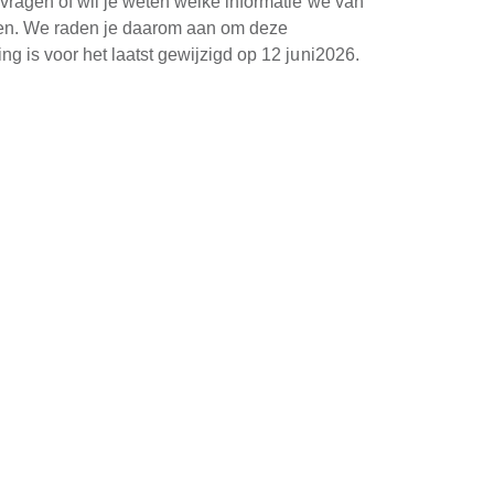
 vragen of wil je weten welke informatie we van
den. We raden je daarom aan om deze
ng is voor het laatst gewijzigd op 12 juni2026.