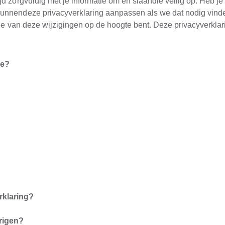
d zorgvuldig met je informatie om en slaandie veilig op. Heb je
kunnendeze privacyverklaring aanpassen als we dat nodig vin
je van deze wijzigingen op de hoogte bent. Deze privacyverklari
oe?
rklaring?
rigen?