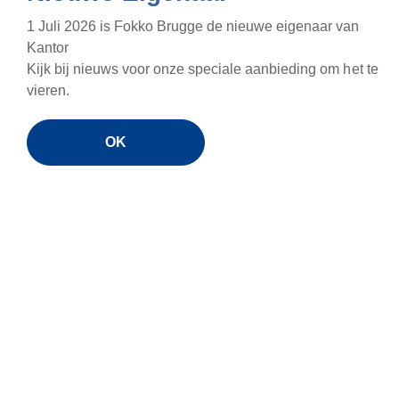
1 Juli 2026 is Fokko Brugge de nieuwe eigenaar van
Kantor
Kijk bij nieuws voor onze speciale aanbieding om het te
vieren.
OK
HP Victus
Ter
3
15.6" 1920x1080 144Hz
i7-13e gen
16" 2
1TB SSD
Intel 
16GB werkgeheugen
1TB 
Nvidia RTX5050 videokaart
32GB 
Nvidi
€1395,-
€1999