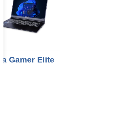
ra Gamer Elite
560x1600
U7-155H gen
SSD
werkgeheugen
a RTX4060 videokaart 8GB
,-