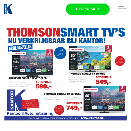
Skip to main content
Winkel
Zakelijk
Nieuws
Kantor
HELPDESK