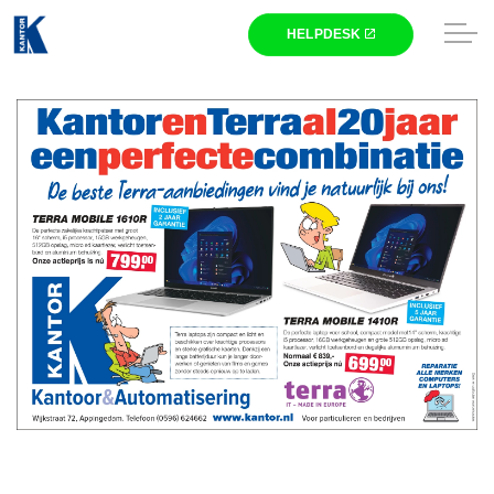
Skip to main content
Winkel
Zakelijk
Nieuws
Kantor
HELPDESK